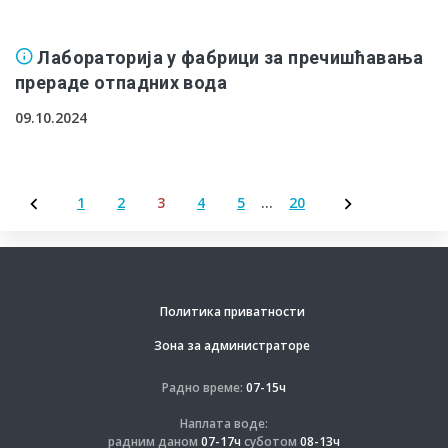
Лабораторија у фабрици за пречишћавања
прераде отпадних вода
09.10.2024
1
2
3
4
5
…
20
Пагинација
чланака
Политика приватности
Зона за администраторе
Радно време:
07-15ч
Наплата воде:
радним даном
07-17ч
суботом
08-13ч