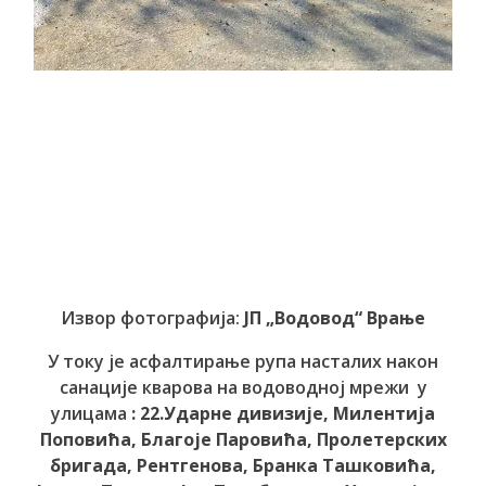
Извор фотографија:
ЈП „Водовод“ Врање
У току је асфалтирање рупа насталих након
санације кварова на водоводној мрежи у
улицама
: 22.Ударне дивизије, Милентија
Поповића, Благоје Паровића, Пролетерских
бригада, Рентгенова, Бранка Ташковића,