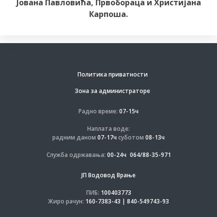
Јована Павловића, Првобораца и Христијана
Карпоша.
Политика приватности
Зона за администраторе
Радно време:
07-15ч
Наплата воде:
радним даном
07-17ч
суботом
08-13ч
Служба одржавања:
00-24ч
064/88-35-971
ЈП Водовод Врање
ПИБ:
100403773
Жиро рачун:
160-7383-43 | 840-549743-93