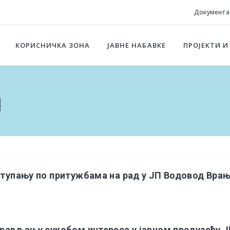
Документа
КОРИСНИЧКА ЗОНА
ЈАВНЕ НАБАВКЕ
ПРОЈЕКТИ И
и
ступању по притужбама на рад у ЈП Водовод Вра
прављању сукобом интереса у јавном предузећу 