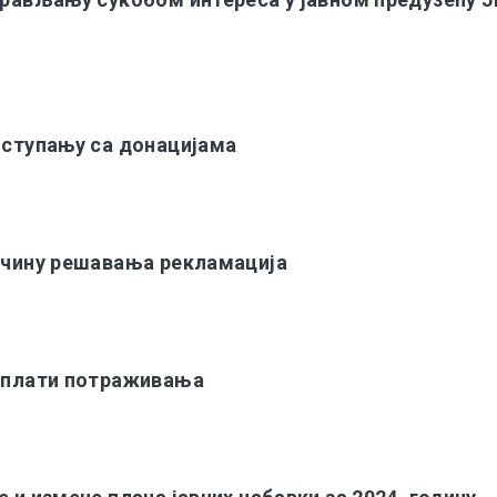
оступању са донацијама
начину решавања рекламација
наплати потраживања