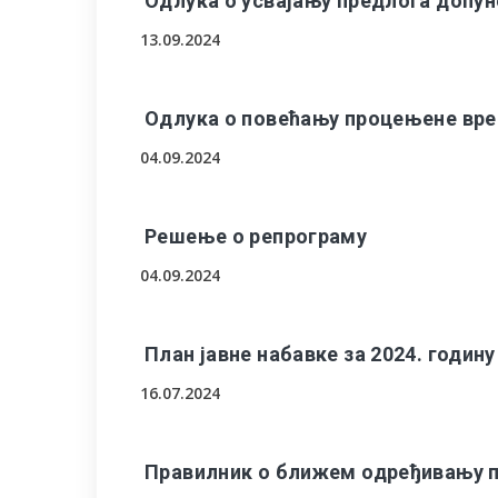
Одлука о усвајању предлога допуне
13.09.2024
Одлука о повећању процењене вр
04.09.2024
Решење о репрограму
04.09.2024
План јавне набавке за 2024. годину
16.07.2024
Правилник о ближем одређивању п