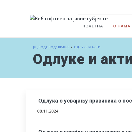
ПОЧЕТНА
О НАМА
ЈП „ВОДОВОД“ ВРАЊЕ
/
ОДЛУКЕ И АКТИ
Одлуке и акт
Одлука о усвајању правиника о по
08.11.2024
Одлука о усвајању правилника о у