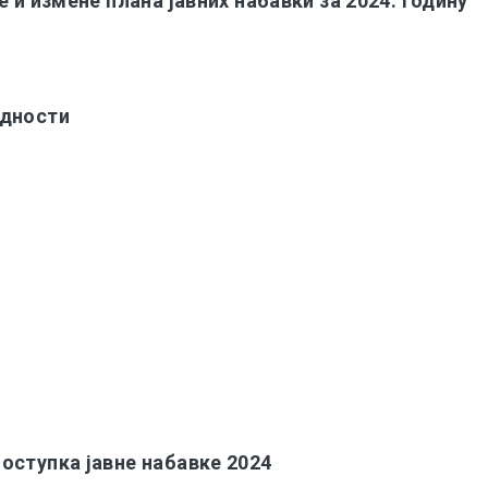
 и измене плана јавних набавки за 2024. годину
едности
оступка јавне набавке 2024