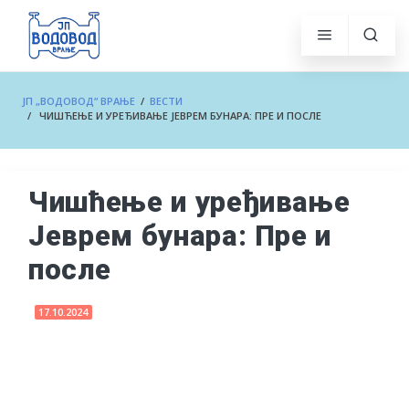
ЈП „ВОДОВОД“ ВРАЊЕ
/
ВЕСТИ
/ ЧИШЋЕЊЕ И УРЕЂИВАЊЕ ЈЕВРЕМ БУНАРА: ПРЕ И ПОСЛЕ
Чишћење и уређивање
Јеврем бунара: Пре и
после
17.10.2024