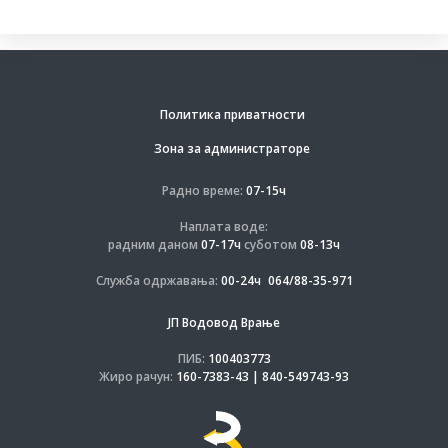
Политика приватности
Зона за администраторе
Радно време:
07-15ч
Наплата воде:
радним даном
07-17ч
суботом
08-13ч
Служба одржавања:
00-24ч
064/88-35-971
ЈП Водовод Врање
ПИБ:
100403773
Жиро рачун:
160-7383-43 | 840-549743-93