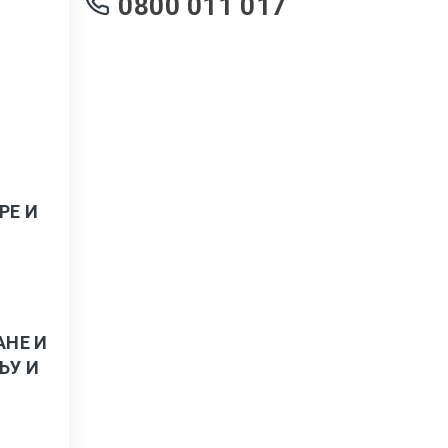
0800 011 017
РЕ И
АНЕ И
ЊУ И