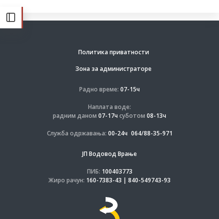
Политика приватности
Зона за администраторе
Радно време:
07-15ч
Наплата воде:
радним даном
07-17ч
суботом
08-13ч
Служба одржавања:
00-24ч
064/88-35-971
ЈП Водовод Врање
ПИБ:
100403773
Жиро рачун:
160-7383-43 | 840-549743-93