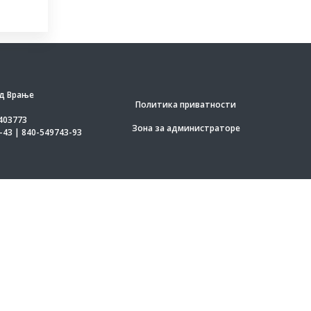
д Врање
Политика приватности
403773
Зона за администраторе
-43 | 840-549743-93