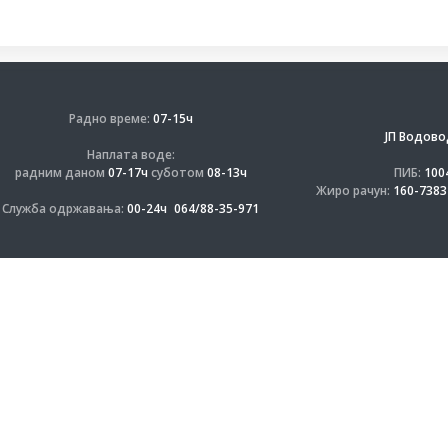
Радно време:
07-15ч
ЈП Водово
Наплата воде:
радним даном
07-17ч
суботом
08-13ч
ПИБ:
100
Жиро рачун:
160-7383
Служба одржавања:
00-24ч
064/88-35-971