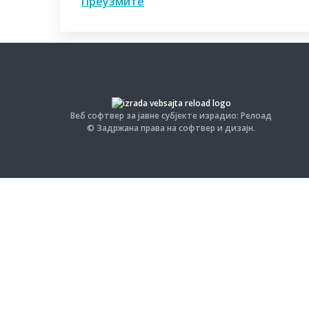
Преузмите
Веб софтвер за јавне субјекте израдио: Релоад
© Задржана права на софтвер и дизајн.