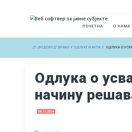
ПОЧЕТНА
О НАМА
ЈП „ВОДОВОД“ ВРАЊЕ
/
ОДЛУКЕ И АКТИ
/ ОДЛУКА О УСВА
Одлука о усв
начину решав
08.11.2024