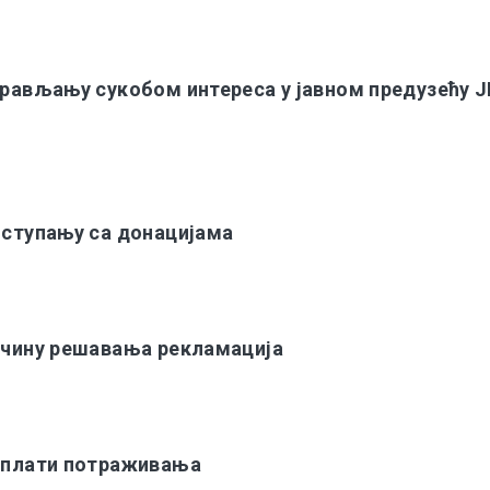
прављању сукобом интереса у јавном предузећу 
оступању са донацијама
начину решавања рекламација
наплати потраживања