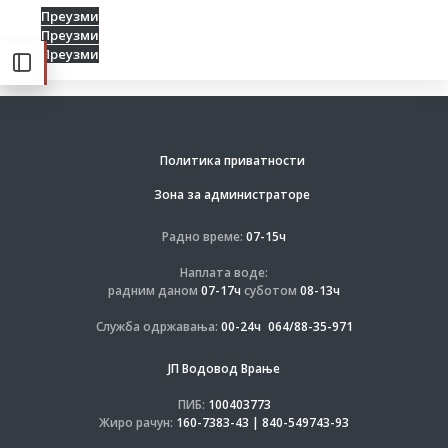
Преузми
Преузми
Преузми
Политика приватности
Зона за администраторе
Радно време:
07-15ч
Наплата воде:
радним даном
07-17ч
суботом
08-13ч
Служба одржавања:
00-24ч
064/88-35-971
ЈП Водовод Врање
ПИБ:
100403773
Жиро рачун:
160-7383-43 | 840-549743-93