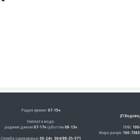
Радно време:
07-15ч
ЈП Водово
Наплата воде:
радним даном
07-17ч
суботом
08-13ч
ПИБ:
100
Жиро рачун:
160-7383
Служба одржавања:
00-24ч
064/88-35-971