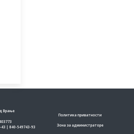
д Врање
Политика приватности
403773
Зона за администраторе
-43 | 840-549743-93