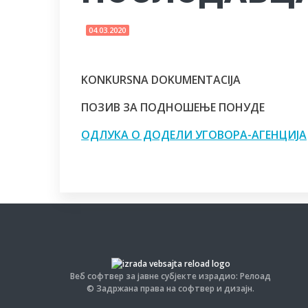
04.03.2020
KONKURSNA DOKUMENTACIJA
ПОЗИВ ЗА ПОДНОШЕЊЕ ПОНУДЕ
ОДЛУКА О ДОДЕЛИ УГОВОРА-АГЕНЦИЈА
Веб софтвер за јавне субјекте израдио: Релоад
© Задржана права на софтвер и дизајн.