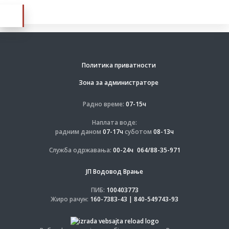
Политика приватности
Зона за администраторе
Радно време:
07-15ч
Наплата воде:
радним даном
07-17ч
суботом
08-13ч
Служба одржавања:
00-24ч
064/88-35-971
ЈП Водовод Врање
ПИБ:
100403773
Жиро рачун:
160-7383-43 | 840-549743-93