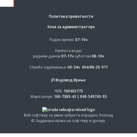
Политика приватности
Зона за администраторе
Радно време:
07-15ч
Наплата воде:
радним даном
07-17ч
суботом
08-13ч
Служба одржавања:
00-24ч
064/88-35-971
ЈП Водовод Врање
ПИБ:
100403773
Жиро рачун:
160-7383-43 | 840-549743-93
Веб софтвер за јавне субјекте израдио: Релоад
© Задржана права на софтвер и дизајн.