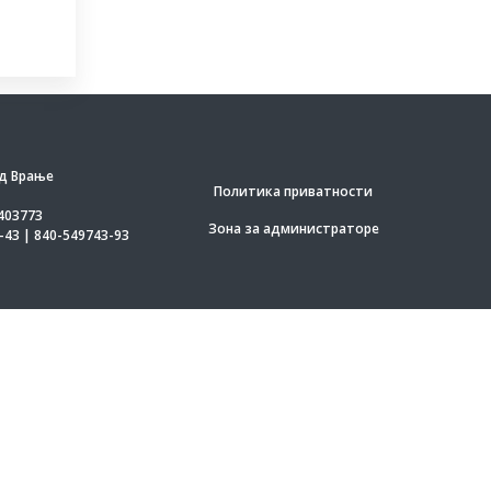
д Врање
Политика приватности
403773
Зона за администраторе
-43 | 840-549743-93