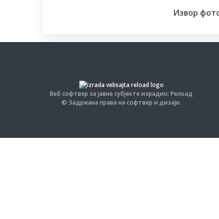
Извор фот
Веб софтвер за јавне субјекте израдио: Релоад
© Задржана права на софтвер и дизајн.