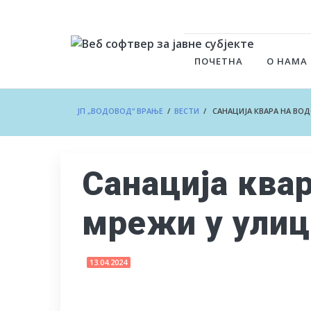
ПОЧЕТНА
О НАМА
ЈП „ВОДОВОД“ ВРАЊЕ
/
ВЕСТИ
/ САНАЦИЈА КВАРА НА ВО
Санација ква
мрежи у улиц
13.04.2024