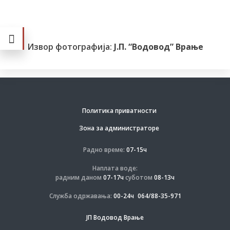
Извор фотографија:
Ј.П. “Водовод” Врање
Политика приватности
Зона за администраторе
Радно време:
07-15ч
Наплата воде:
радним даном
07-17ч
суботом
08-13ч
Служба одржавања:
00-24ч
064/88-35-971
ЈП Водовод Врање