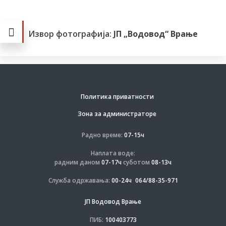
Извор фотографија:
ЈП „Водовод“ Врање
Политика приватности
Зона за администраторе
Радно време:
07-15ч
Наплата воде:
радним даном
07-17ч
суботом
08-13ч
Служба одржавања:
00-24ч
064/88-35-971
ЈП Водовод Врање
ПИБ:
100403773