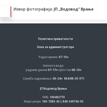
Извор фотографија:
ЈП „Водовод“ Врање
Политика приватности
Зона за администраторе
Радно време:
07-15ч
Наплата воде:
радним даном
07-17ч
суботом
08-13ч
Служба одржавања:
00-24ч
064/88-35-971
ЈП Водовод Врање
ПИБ:
100403773
Жиро рачун:
160-7383-43 | 840-549743-93