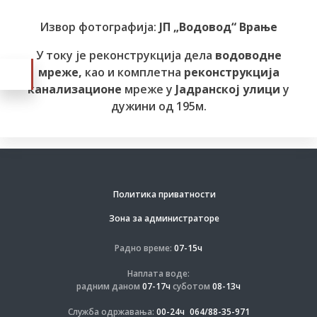
Извор фотографија:
ЈП „Водовод“ Врање
У току је реконструкција дела
водоводне
мреже,
као и комплетна
реконструкција
канализационе
мреже у
Јадранској улици
у
дужини од 195м.
Политика приватности
Зона за администраторе
Радно време:
07-15ч
Наплата воде:
радним даном
07-17ч
суботом
08-13ч
Служба одржавања:
00-24ч
064/88-35-971