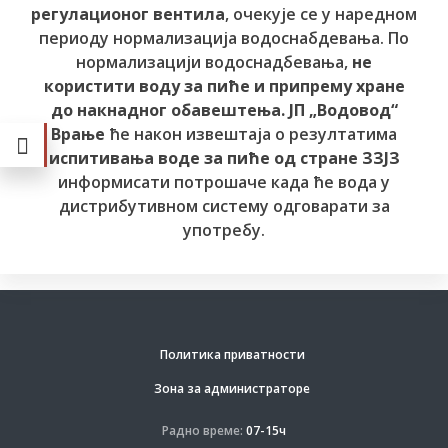
регулационог вентила
, очекује се у наредном
периоду нормализација водоснабдевања. По
нормализацији водоснадбевања,
не
користити воду за пиће и припрему хране
до накнадног обавештења.
ЈП „Водовод“
Врање
ће након извештаја о резултатима
испитивања воде за пиће од стране ЗЗЈЗ
информисати потрошаче када ће вода у
дистрибутивном систему одговарати за
употребу.
Политика приватности
Зона за администраторе
Радно време:
07-15ч