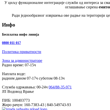
У циљу функционалне интеграције служби од интереса за сма
оглашавање сирена
емитов
Ради једнообразног извршења ове радње на територији ц
Инфо
Бесплатна инфо линија
0800 011 017
Политика приватности
Зона за администраторе
Радно време:
07-15ч
Наплата воде:
радним даном
07-17ч
суботом
08-13ч
Служба одржавања:
00-24ч
064/88-35-971
ЈП Водовод Врање
ПИБ:
100403773
Жиро рачун:
160-7383-43 | 840-549743-93