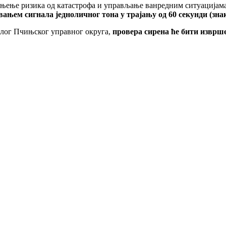
њење ризика од катастрофа и управљање ванредним ситуацијама
ањем сигнала једноличног тона у трајању од 60 секунди (зна
елог Пчињског управног округа,
провера сирена ће бити извршен