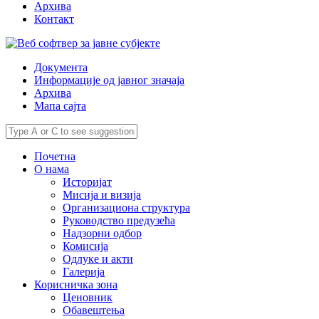
Архива
Контакт
Документа
Информације од јавног значаја
Архива
Мапа сајта
Почетна
О нама
Историјат
Мисија и визија
Организациона структура
Руководство предузећа
Надзорни одбор
Комисија
Одлуке и акти
Галерија
Корисничка зона
Ценовник
Обавештења