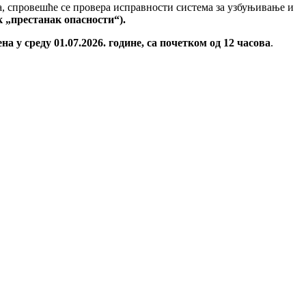
, спровешће се провера исправности система за узбуњивање и
к „престанак опасности“).
а у среду 01.07.2026. године, са почетком од 12 часова
.