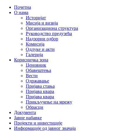
Почетна
О нама
Историјат
Мисија и визија
Организациона структура
Руководство предузећа
Надзорни одбор
Комисија
Одлуке и акти
Галерија
Корисничка зона
Ценовник
Обавештења
Вести
Одржавање
Пријава стања
Пријава квара
Пријава квара
Прикључење на мрежу
Обрасци
Документа
Јавне набавке
Пројекти и инвестиције
Информације од јавног значаја