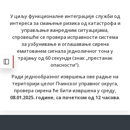
У циљу функционалне интеграције служби од
интереса за смањење ризика од катастрофа и
управљање ванредним ситуацијама,
спровешће се провера исправности система
за узбунивање и оглашавање сирена
емитованем сигнала једноличног тона у
трајању од 60 секунди (знак „престанак
опасности“).
Ради једнообразног извршења ове радње на
територији целог Пчинског управног округа,
провера сирена ће бити извршена у среду,
08.01.2025. године, са почетком од 12 часова
.