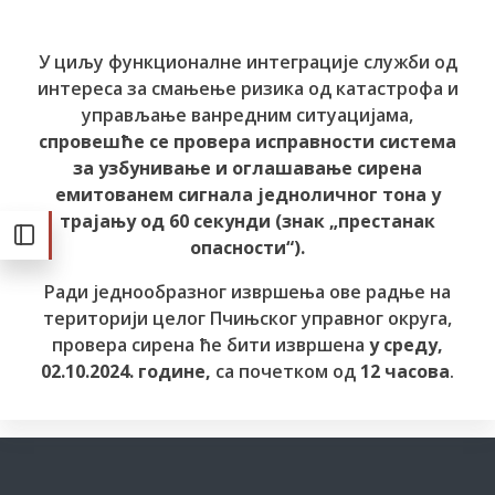
У циљу функционалне интеграције служби од
интереса за смањење ризика од катастрофа и
управљање ванредним ситуацијама,
спровешће се провера исправности система
за узбунивање и оглашавање сирена
емитованем сигнала једноличног тона у
трајању од 60 секунди (знак „престанак
опасности“).
Ради једнообразног извршења ове радње на
територији целог Пчињског управног округа,
провера сирена ће бити извршена
у среду,
02.10.2024. године,
са почетком од
12 часова
.