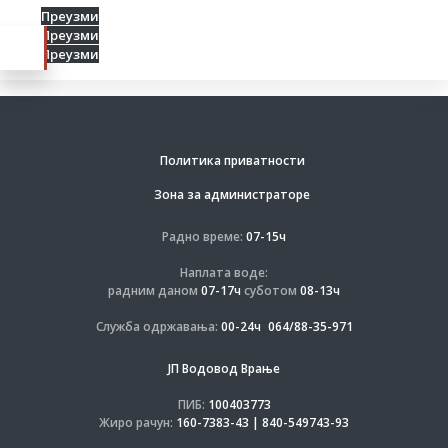
Преузми
Преузми
Преузми
Политика приватности
Зона за администраторе
Радно време:
07-15ч
Наплата воде:
радним даном
07-17ч
суботом
08-13ч
Служба одржавања:
00-24ч
064/88-35-971
ЈП Водовод Врање
ПИБ:
100403773
Жиро рачун:
160-7383-43 | 840-549743-93