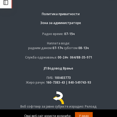
Политика приватности
Зона за администраторе
Радно време:
07-15ч
Наплата воде:
радним даном
07-17ч
суботом
08-13ч
Служба одржавања:
00-24ч
064/88-35-971
ЈП Водовод Врање
ПИБ:
100403773
Жиро рачун:
160-7383-43 | 840-549743-93
Веб софтвер за јавне субјекте израдио: Релоад
© Задржана права на софтвер и дизајн.
Овај веб-сајт користи колачиће.
У реду