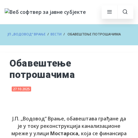
ЈП „ВОДОВОД“ ВРАЊЕ
/
ВЕСТИ
/ ОБАВЕШТЕЊЕ ПОТРОШАЧИМА
Обавештење
потрошачима
27.10.2025
Ј.П. „Водовод“ Врање, обавештава грађане да
је у току реконструкција канализационе
мреже у улици
Мостарска,
која се финансира