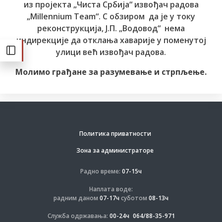
из пројекта „Чиста Србија“ извођач радова
„Millennium Team“. С обзиром да је у току
реконструкција, Ј.П. „Водовод“ нема
индирекције да отклања хаварије у поменутој
улици већ извођач радова.
Молимо грађане за разумевање и стрпљење.
Политика приватности
Зона за администраторе
Радно време:
07-15ч
Наплата воде:
радним даном
07-17ч
суботом
08-13ч
Служба одржавања:
00-24ч
064/88-35-971