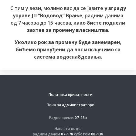
С тим у вези, молимо вас да се јавите
у зграду
управе ЈП “Водовод” Врање
, радним данима
од 7 часова до 15 часова,
како бисте поднели
захтев за промену власништва
.
Уколико рок за промену буде занемарен,
бићемо принуђени да вас искључимо са
система водоснабдевања.
Политика приватности
Зона за администраторе
Радно време:
07-15ч
Наплата воде:
радним даном
07-17ч
суботом
08-13ч