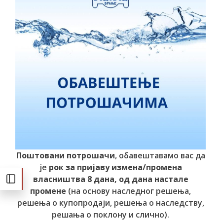
Поштовани потрошачи
, обавештавамо вас да
је
рок за пријаву измена/промена
власништва 8 дана, од дана настале
промене
(на основу наследног решења,
решења о купопродаји, решења о наследству,
решања о поклону и слично).