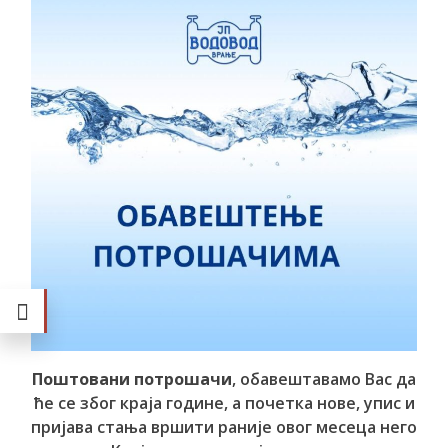
Поштовани потрошачи
, обавештавамо Вас да
ће се због краја године, а почетка нове, упис и
пријава стања вршити раније овог месеца него