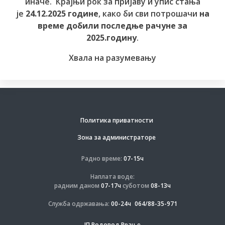
иначе. Крајњи рок за пријаву и упис стања
је
24.12.2025 године
, како би сви потрошачи
на
време добили последње рачуне за
2025.годину
.
Хвала на разумевању
Политика приватности
Зона за администраторе
Радно време:
07-15ч
Наплата воде:
радним даном
07-17ч
суботом
08-13ч
Служба одржавања:
00-24ч
064/88-35-971
ЈП Водовод Врање