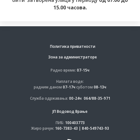
бити затворена улица у периоду
од 07.00 до
15.00 часова.
Политика приватности
Зона за администраторе
Радно време:
07-15ч
Наплата воде:
радним даном
07-17ч
суботом
08-13ч
Служба одржавања:
00-24ч
064/88-35-971
ЈП Водовод Врање
ПИБ:
100403773
Жиро рачун:
160-7383-43 | 840-549743-93