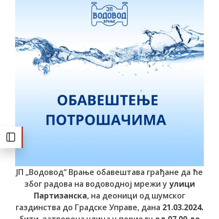
ЈП „Водовод“ Врање обавештава грађане да ће
због радова на водоводној мрежи у
улици
Партизанска
, на деоници од шумског
газдинства до Градске Управе, дана
21.03.2024.