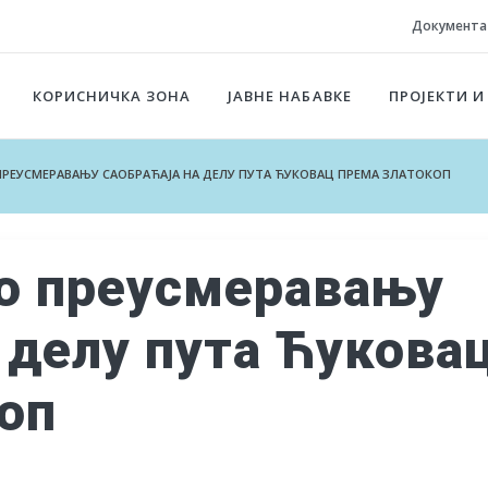
Документа
КОРИСНИЧКА ЗОНА
ЈАВНЕ НАБАВКЕ
ПРОЈЕКТИ И
РЕУСМЕРАВАЊУ САОБРАЋАЈА НА ДЕЛУ ПУТА ЋУКОВАЦ ПРЕМА ЗЛАТОКОП
о преусмеравању
а делу пута Ћукова
оп