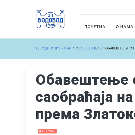
ПОЧЕТНА
О НАМА
ЈП „ВОДОВОД“ ВРАЊЕ
/
ОБАВЕШТЕЊА
/ ОБАВЕШТЕЊЕ О П
Обавештење 
саобраћаја н
према Златок
03.07.2026