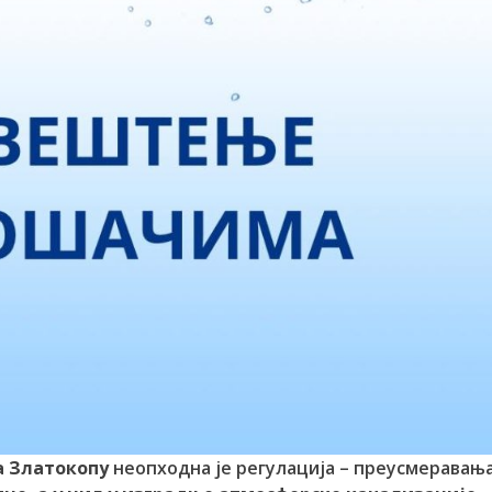
а Златокопу
неопходна је регулација – преусмеравањ