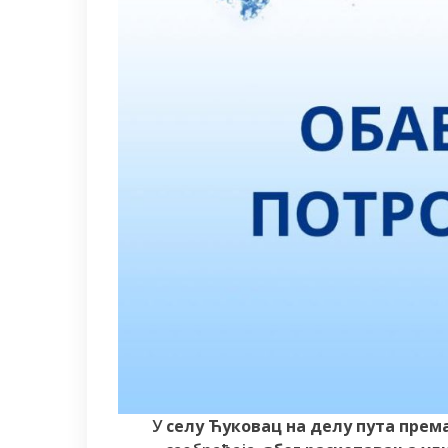
У
селу Ћуковац на делу пута прем