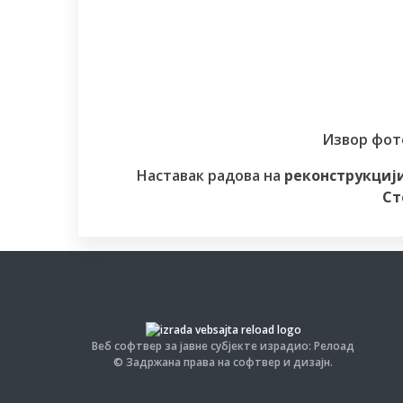
Извор фот
Наставак радова на
реконструкциј
Ст
Веб софтвер за јавне субјекте израдио: Релоад
© Задржана права на софтвер и дизајн.