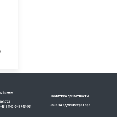
а
д Врање
Политика приватности
403773
Зона за администраторе
-43 | 840-549743-93