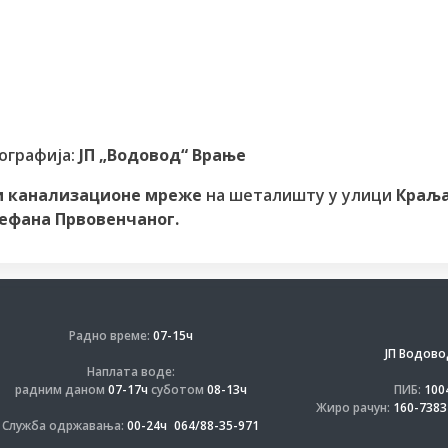
ографија:
ЈП „Водовод“ Врање
и канализационе мреже
на шеталишту у улици
Краљ
ефана Првовенчаног.
Радно време:
07-15ч
ЈП Водово
Наплата воде:
радним даном
07-17ч
суботом
08-13ч
ПИБ:
100
Жиро рачун:
160-7383
Служба одржавања:
00-24ч
064/88-35-971