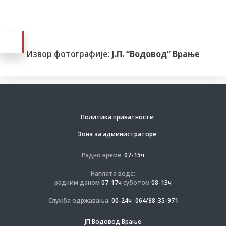
Извор фотографије:
Ј.П. “Водовод” Врање
Политика приватности
Зона за администраторе
Радно време:
07-15ч
Наплата воде:
радним даном
07-17ч
суботом
08-13ч
Служба одржавања:
00-24ч
064/88-35-971
ЈП Водовод Врање