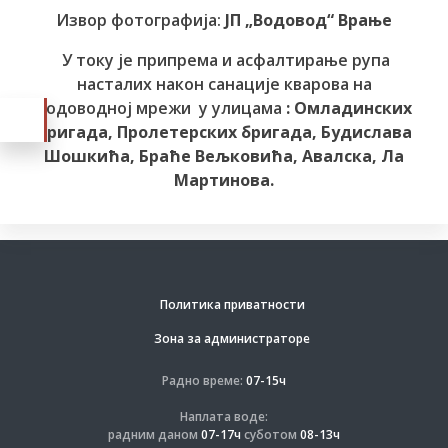
Извор фотографија:
ЈП „Водовод“ Врање
У току је припрема и асфалтирање рупа
насталих након санације кварова на
водоводној мрежи у улицама
: Омладинских
бригада, Пролетерских бригада, Будислава
Шошкића, Браће Вељковића, Авалска, Ла
Мартинова.
Политика приватности
Зона за администраторе
Радно време:
07-15ч
Наплата воде:
радним даном
07-17ч
суботом
08-13ч