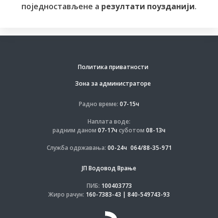
поједностављене а
резултати поузданији
.
Политика приватности
Зона за администраторе
Радно време:
07-15ч
Наплата воде:
радним даном
07-17ч
суботом
08-13ч
Служба одржавања:
00-24ч
064/88-35-971
ЈП Водовод Врање
ПИБ:
100403773
Жиро рачун:
160-7383-43 | 840-549743-93