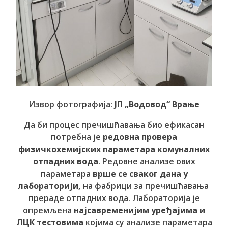
Извор фотографија:
ЈП „Водовод“ Врање
Да би процес пречишћавања био ефикасан
потребна је
редовна провера
физичкохемијских параметара комуналних
отпадних вода
. Редовне анализе ових
параметара
врше се сваког дана у
лабораторији,
на фабрици за пречишћавања
прераде отпадних вода. Лабораторија је
опремљена
најсавременијим уређајима и
ЛЦК тестовима
којима су анализе параметара