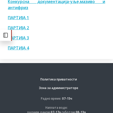
Конкурсна документација-уље,мазиво и
антифриз
ПАРТИЈА 1
ПАРТИЈА 2
ПАРТИЈА 3
ПАРТИЈА 4
Политика приватности
Зона за администраторе
Радно време:
07-15ч
Наплата воде:
радним даном
07-17ч
суботом
08-13ч