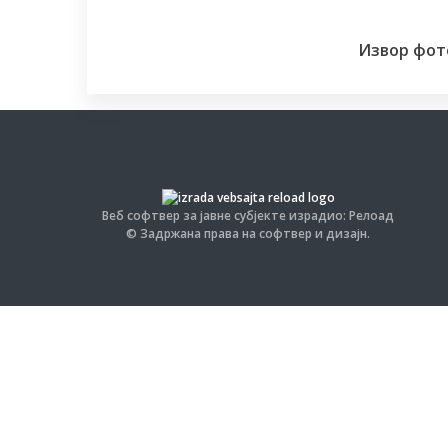
Извор фот
Веб софтвер за јавне субјекте израдио: Релоад
© Задржана права на софтвер и дизајн.