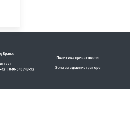
д Врање
Политика приватности
403773
Зона за администраторе
-43 | 840-549743-93