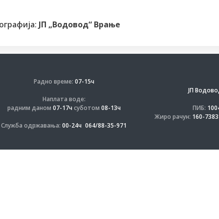
ографијa:
ЈП „Водовод“ Врање
Радно време:
07-15ч
ЈП Водово
Наплата воде:
радним даном
07-17ч
суботом
08-13ч
ПИБ:
100
Жиро рачун:
160-7383
Служба одржавања:
00-24ч
064/88-35-971