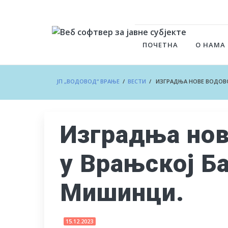
ПОЧЕТНА
О НАМА
ЈП „ВОДОВОД“ ВРАЊЕ
/
ВЕСТИ
/ ИЗГРАДЊА НОВЕ ВОДОВО
Изградња но
у Врањској Б
Мишинци.
15.12.2023