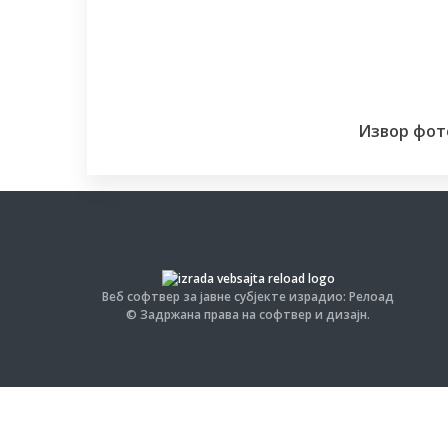
Извор фот
Веб софтвер за јавне субјекте израдио: Релоад
© Задржана права на софтвер и дизајн.