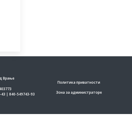
д Врање
Политика приватности
403773
Зона за администраторе
-43 | 840-549743-93