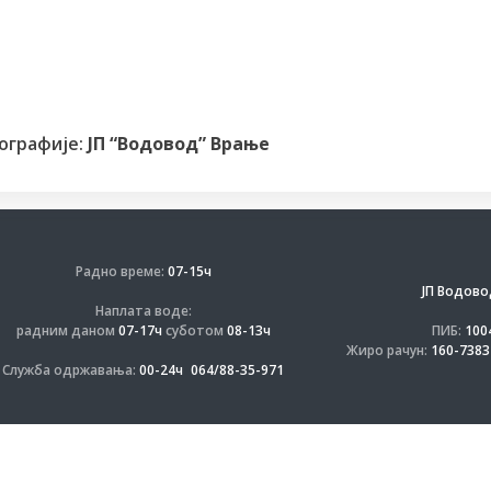
ографије:
ЈП “Водовод” Врање
Радно време:
07-15ч
ЈП Водово
Наплата воде:
радним даном
07-17ч
суботом
08-13ч
ПИБ:
100
Жиро рачун:
160-7383
Служба одржавања:
00-24ч
064/88-35-971