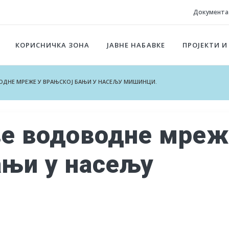
Документа
КОРИСНИЧКА ЗОНА
ЈАВНЕ НАБАВКЕ
ПРОЈЕКТИ И
ДНЕ МРЕЖЕ У ВРАЊСКОЈ БАЊИ У НАСЕЉУ МИШИНЦИ.
ве водоводне мреж
ањи у насељу