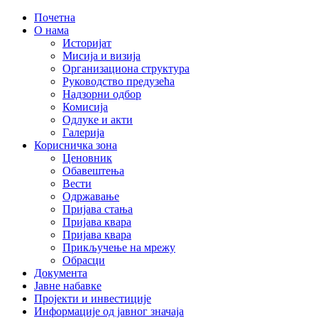
Почетна
О нама
Историјат
Мисија и визија
Организациона структура
Руководство предузећа
Надзорни одбор
Комисија
Одлуке и акти
Галерија
Корисничка зона
Ценовник
Обавештења
Вести
Одржавање
Пријава стања
Пријава квара
Пријава квара
Прикључење на мрежу
Обрасци
Документа
Јавне набавке
Пројекти и инвестиције
Информације од јавног значаја