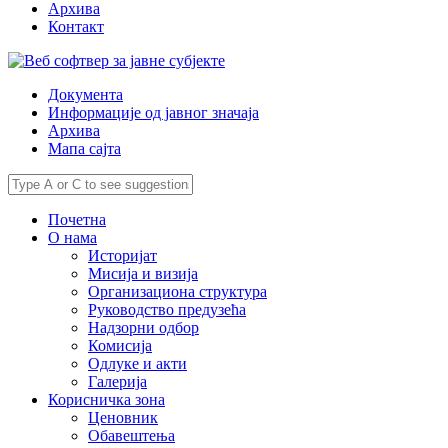
Архива
Контакт
Документа
Информације од јавног значаја
Архива
Мапа сајта
Почетна
О нама
Историјат
Мисија и визија
Организациона структура
Руководство предузећа
Надзорни одбор
Комисија
Одлуке и акти
Галерија
Корисничка зона
Ценовник
Обавештења