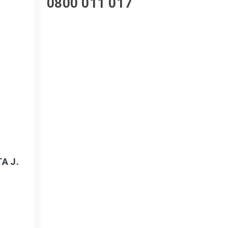
0800 011 017
А Ј.