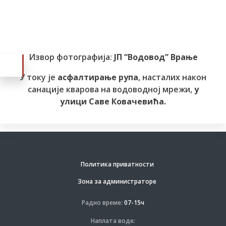
Извор фотографија:
ЈП “Водовод” Врање
У току је
асфалтирање рупа
, насталих након
санације кварова на водоводној мрежи,
у
улици Саве Ковачевића.
Политика приватности
Зона за администраторе
Радно време:
07-15ч
Наплата воде: