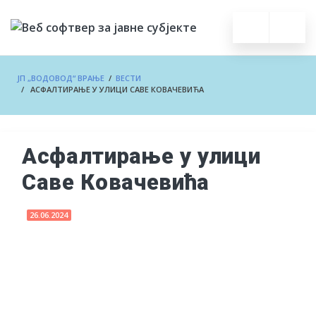
ЈП „ВОДОВОД“ ВРАЊЕ
/
ВЕСТИ
/ АСФАЛТИРАЊЕ У УЛИЦИ САВЕ КОВАЧЕВИЋА
Асфалтирање у улици
Саве Ковачевића
26.06.2024