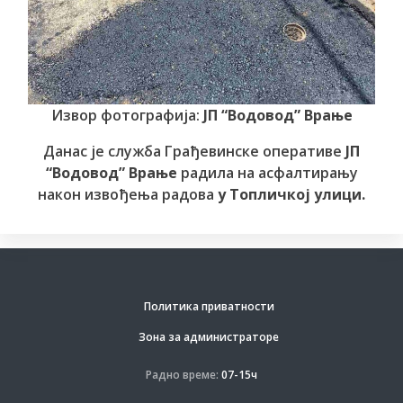
Извор фотографија:
ЈП “Водовод” Врање
Данас је служба Грађевинске оперативе
ЈП
“Водовод” Врање
радила на асфалтирању
након извођења радова
у Топличкој улици.
Политика приватности
Зона за администраторе
Радно време:
07-15ч