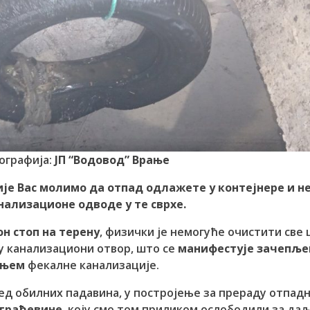
ографија:
ЈП “Водовод” Врање
је Вас молимо да отпад одлажете у контејнере и н
нализационе одводе у те сврхе.
н стоп на терену
, физички је немогуће очистити све
 у канализациони отвор, што се
манифестује зачепљ
ањем
фекалне канализације.
лед обилних падавина, у постројење за прераду отпад
 грађевине
, коју смо том приликом ослободили за да