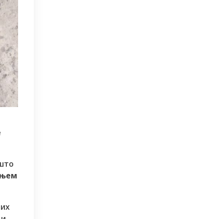
е
 што
ењем
них
љи