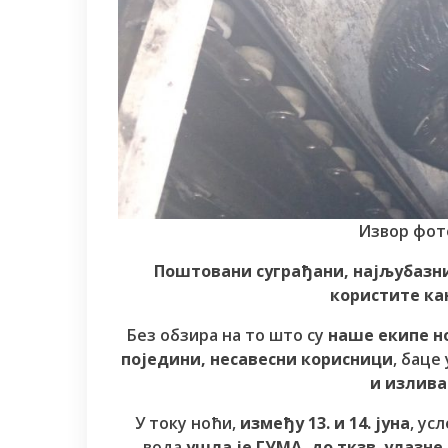
Извор фот
Поштовани суграђани, најљубазни
користите ка
Без обзира на то што су
наше екипе но
поједини, несавесни корисници
, баце
и излив
У току ноћи,
између 13. и 14. јуна
, ус
вода
ушла је ГУМА, до ткзв. улазне