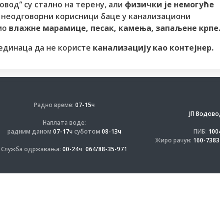
овод“ су стално на терену, али
физички је немогуће
 неодговорни корисници баце у канализациони
мо
влажне марамице, песак, камења, запаљене крпе
единаца да не користе
канализацију као контејнер.
Радно време:
07-15ч
ЈП Водово
Наплата воде:
радним даном
07-17ч
суботом
08-13ч
ПИБ:
100
Жиро рачун:
160-7383
Служба одржавања:
00-24ч
064/88-35-971