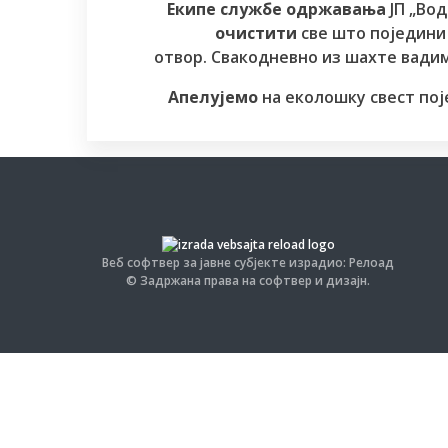
Екипе службе одржавања
ЈП „Вод
очистити
све што поједини
отвор. Свакодневно из шахте вади
Апелујемо
на еколошку свест пој
Веб софтвер за јавне субјекте израдио: Релоад
© Задржана права на софтвер и дизајн.