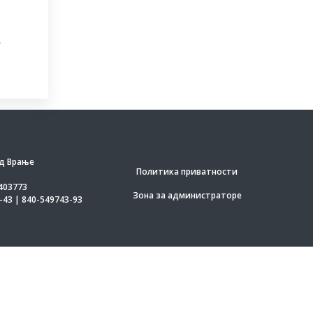
.
д Врање
Политика приватности
403773
Зона за администраторе
-43 | 840-549743-93