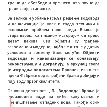
трајно да обезбеди и пре него што почне да
гради своје станиште.
За велика и урбана насеља решење водовода
и канализације је увек и свуда технички и
економски проблем првог реда. Врање је
стара варош, са писаном историјом од преко
девет векова. Сви објекти су грађени
савремено и модерно, најбоље што је у датим
условима и времену било могуће.
Објекти
водовода и канализације се обнављају,
реконструишу и дограђују, а врхунац свега
је изградња водосистема Првонек
, из којега,
преко Фабрике воде, грађани Врања добијају и
пију воду првог квалитета.
Основна делатност
Ј.П. „Водовода“ Врање
је
производња воде за пиће, сакупљање и
пречишћавање отпадних вода. Такође осим