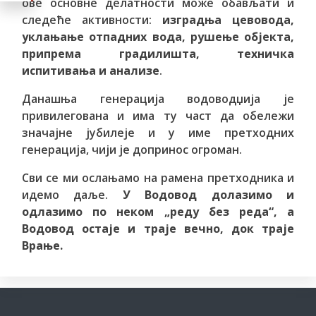
ове основне делатности може обављати и
следеће активности:
изградња цевовода,
уклањање отпадних вода, рушење објекта,
припрема градилишта, техничка
испитивања и анализе
.
Данашња генерација водоводџија је
привилегована и има ту част да обележи
значајне јубилеје и у име претходних
генерација, чији је допринос огроман.
Сви се ми ослањамо на рамена претходника и
идемо даље.
У Водовод долазимо и
одлазимо по неком „реду без реда“, а
Водовод остаје и траје вечно, док траје
Врање.