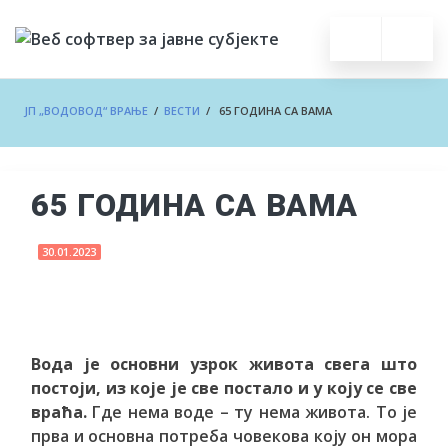
ЈП „ВОДОВОД“ ВРАЊЕ
/
ВЕСТИ
/ 65 ГОДИНА СА ВАМА
65 ГОДИНА СА ВАМА
30.01.2023
Вода је основни узрок живота свега што
постоји, из које је све постало и у коју се све
враћа.
Где нема воде – ту нема живота. То је
прва и основна потреба човекова коју он мора