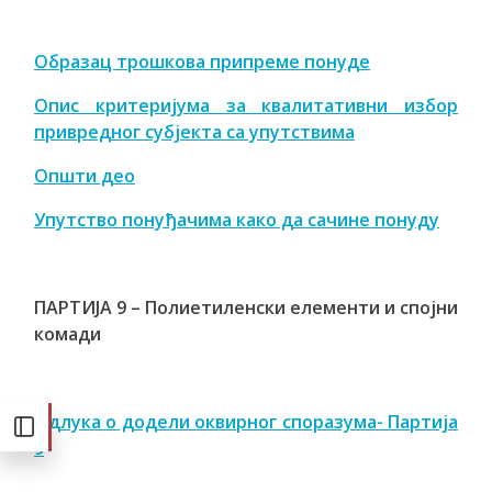
Образац трошкова припреме понуде
Опис критеријума за квалитативни избор
привредног субјекта са упутствима
Општи део
Упутство понуђачима како да сачине понуду
ПАРТИЈА 9 – Полиетиленски елементи и спојни
комади
Одлука о додели оквирног споразума- Партија
9