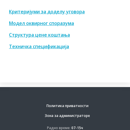
Критеријуми за доделу уговора
Модел оквирног споразума
Структура цене коштања
Техничка спецификација
Политика приватности
Зона за администраторе
Радно време:
07-15ч