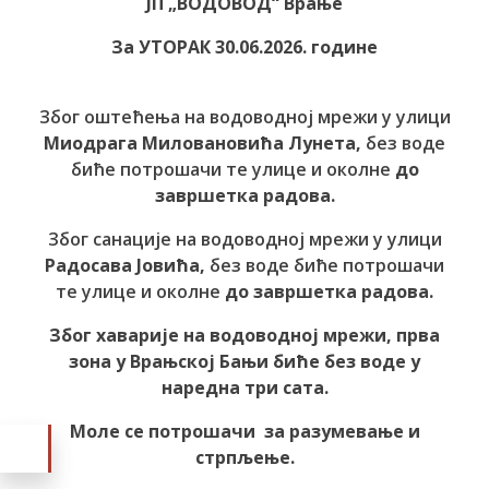
ЈП „ВОДОВОД“ Врање
За УТОРАК 30.06.2026. године
Због оштећења на водоводној мрежи у улици
Миодрага Миловановића Лунета,
без воде
биће потрошачи те улице и околне
до
завршетка радова.
Због санације на водоводној мрежи у улици
Радосава Јовића,
без воде биће потрошачи
те улице и околне
до завршетка радова.
Због хаварије на водоводној мрежи, прва
зона у Врањ
ској Бањи биће без воде у
наредна три сата.
Моле се потрошачи за разумевање и
стрпљење.