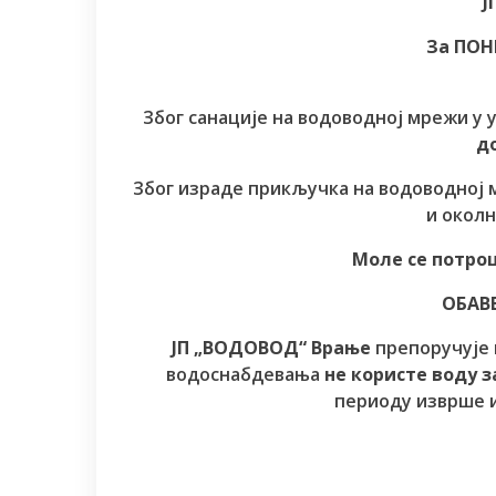
Ј
За ПОН
Због санације на водоводној мрежи у
д
Због израде прикључка на водоводној 
и околн
Моле се потро
ОБАВ
ЈП „ВОДОВОД“ Врање
препоручује 
водоснабдевања
не користе воду з
периоду изврше и