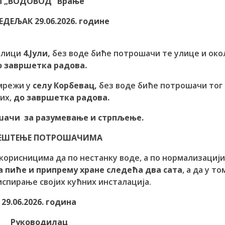
П „ВОДОВОД“ Врање
ЕДЕЉАК 29.06.2026. године
 улици
4.Јули,
без воде биће потрошачи те улице и око
о завршетка радова.
мрежи у
селу Корбевац,
без воде биће потрошачи тог 
их,
до завршетка радова.
шачи за разумевање и стрпљење.
ЕШТЕЊЕ ПОТРОШАЧИМА
корисницима да по нестанку воде, а по нормализациј
а пиће и припрему хране следећа два сата
, а да у то
спирање својих кућних инсталација.
29.06.2026. година
Руководилац