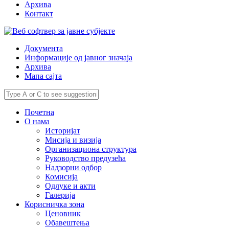
Архива
Контакт
Документа
Информације од јавног значаја
Архива
Мапа сајта
Почетна
О нама
Историјат
Мисија и визија
Организациона структура
Руководство предузећа
Надзорни одбор
Комисија
Одлуке и акти
Галерија
Корисничка зона
Ценовник
Обавештења