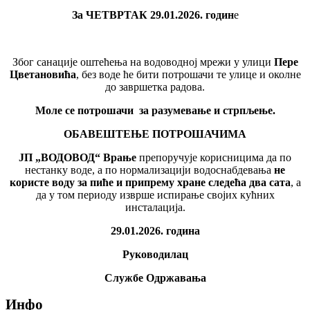
За ЧЕТВРТАК 29.01.2026. годин
е
Због санације оштећења на водоводној мрежи у улици
Пере
Цветановића
, без воде ће бити потрошачи те улице и околне
до завршетка радова.
Моле се потрошачи за разумевање и стрпљење.
ОБАВЕШТЕЊЕ ПОТРОШАЧИМА
ЈП „ВОДОВОД“ Врање
препоручује корисницима да по
нестанку воде, а по нормализацији водоснабдевања
не
користе воду за пиће и припрему хране следећа два сата
, а
да у том периоду изврше испирање својих кућних
инсталација.
29.01.2026. година
Руководилац
Службе Одржавања
Инфо