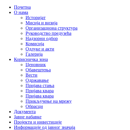
Почетна
О нама
Историјат
Мисија и визија
Организациона структура
Руководство предузећа
Надзорни одбор
Комисија
Одлуке и акти
Галерија
Корисничка зона
Ценовник
Обавештења
Вести
Одржавање
Пријава стања
Пријава квара
Пријава квара
Прикључење на мрежу
Обрасци
Документа
Јавне набавке
Пројекти и инвестиције
Информације од јавног значаја