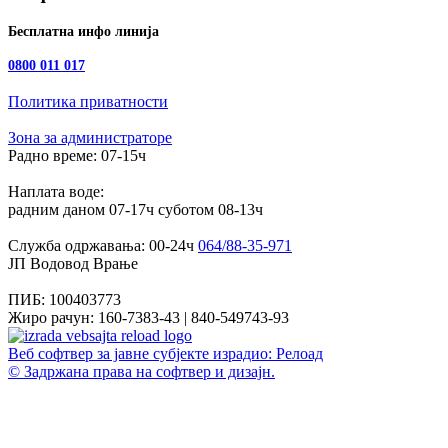
Бесплатна инфо линија
0800 011 017
Политика приватности
Зона за администраторе
Радно време:
07-15ч
Наплата воде:
радним даном
07-17ч
суботом
08-13ч
Служба одржавања:
00-24ч
064/88-35-971
ЈП Водовод Врање
ПИБ:
100403773
Жиро рачун:
160-7383-43 | 840-549743-93
Веб софтвер за јавне субјекте израдио: Релоад
© Задржана права на софтвер и дизајн.