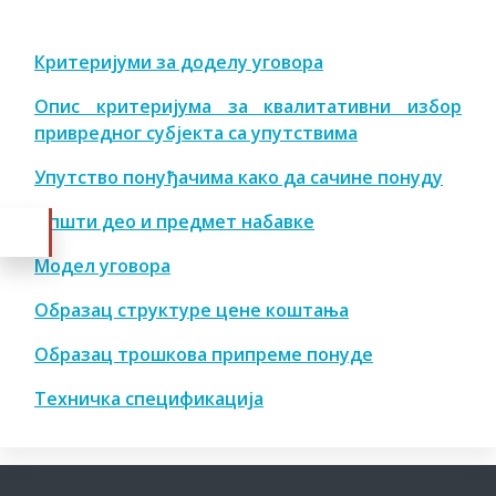
Критеријуми за доделу уговора
Опис критеријума за квалитативни избор
привредног субјекта са упутствима
Упутство понуђачима како да сачине понуду
Општи део и предмет набавке
Модел уговора
Образац структуре цене коштања
Образац трошкова припреме понуде
Техничка спецификација