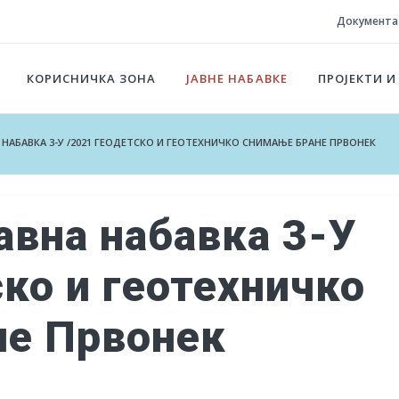
Документа
КОРИСНИЧКА ЗОНА
ЈАВНЕ НАБАВКЕ
ПРОЈЕКТИ И
НА НАБАВКА 3-У /2021 ГЕОДЕТСКО И ГЕОТЕХНИЧКО СНИМАЊЕ БРАНЕ ПРВОНЕК
авна набавка 3-У
ско и геотехничко
не Првонек