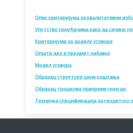
Опис критеријума за квалитативни изб
Упутство понуђачима како да сачине п
Критеријуми за доделу уговора
Општи део и предмет набавке
Модел уговора
Образац структуре цене коштања
Образац трошкова припреме понуде
Техничка спецификација
за геодетско 