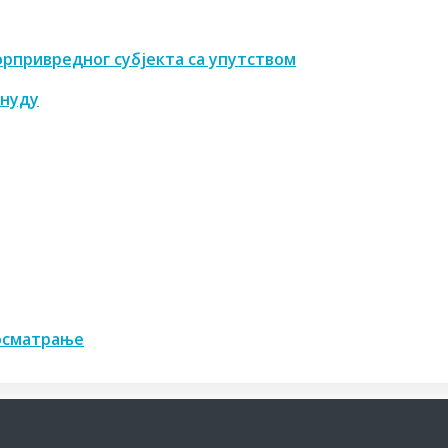
орпривредног субјекта са упутством
онуду
осматрање