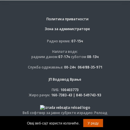
Политика приватности
Зона за администраторе
Радно време:
07-15ч
Наплата воде:
радним даном
07-17ч
суботом
08-13ч
Служба одржавања:
00-24ч
064/88-35-971
ЈП Водовод Врање
ПИБ:
100403773
Жиро рачун:
160-7383-43 | 840-549743-93
Веб софтвер за јавне субјекте израдио: Релоад
© Задржана права на софтвер и дизајн.
Овај веб-сајт користи колачиће.
У реду