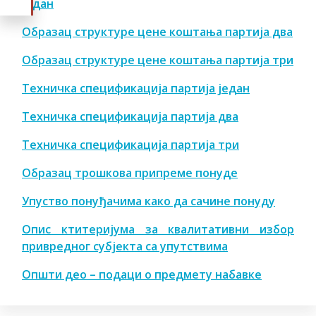
један
Образац структуре цене коштања партија два
Образац структуре цене коштања партија три
Техничка спецификација партија један
Техничка спецификација партија два
Техничка спецификација партија три
Образац трошкова припреме понуде
Упуство понуђачима како да сачине понуду
Опис ктитеријума за квалитативни избор
привредног субјекта са упутствима
Општи део – подаци о предмету набавке